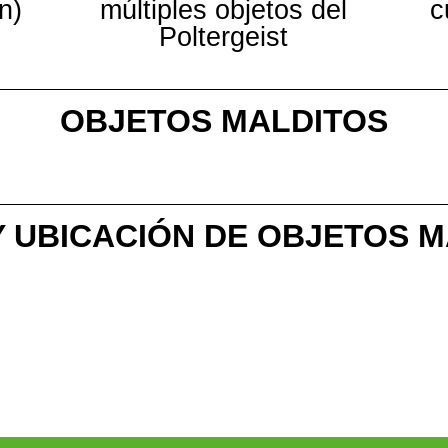
n)
múltiples objetos del
c
Poltergeist
OBJETOS MALDITOS
CARTAS DEL TAROT
OUIJA PREGUNTAS
MANO DE MONO UBICACIÓN DESEOS
MANO DE MONO DESEOS
 UBICACIÓN DE OBJETOS 
6 TANGLEWOOD DRIVE
10 RIDGEVIEW COURT
13 WILLOW STREET
42 EDGEFIELD ROAD
GRAFTON FARMHOUSE
BLEASDALE FARMHOUSE
CAMP WOODWIND
MAPLE LODGE CAMPSITE
POINT HOPE LIGHTHOUSE
BROWNSTONE HIGH SCHOOL
PRISON
SUNNY MEADOWS 1
SUNNY MEADOWS 2
SUNNY MEADOWS RESTRICTED 1
SUNNY MEADOWS RESTRICTED 2
SUNNY MEADOWS RESTRICTED 3
SUNNY MEADOWS RESTRICTED 4
SUNNY MEADOWS RESTRICTED 5