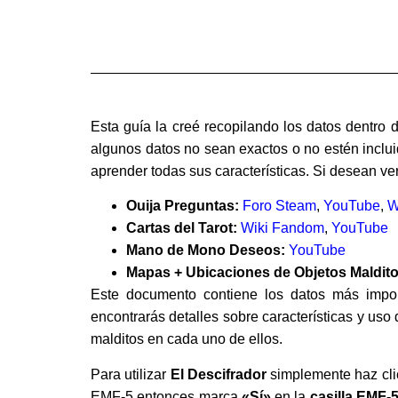
Esta guía la creé recopilando los datos dentro 
algunos datos no sean exactos o no estén inclu
aprender todas sus características. Si desean ver
Ouija Preguntas:
Foro Steam
,
YouTube
,
W
Cartas del Tarot:
Wiki Fandom
,
YouTube
Mano de Mono Deseos:
YouTube
Mapas + Ubicaciones de Objetos Maldito
Este documento contiene los datos más impor
encontrarás detalles sobre características y uso
malditos en cada uno de ellos.
Para utilizar
El Descifrador
simplemente haz clic
EMF-5 entonces marca
«Sí»
en la
casilla EMF-5